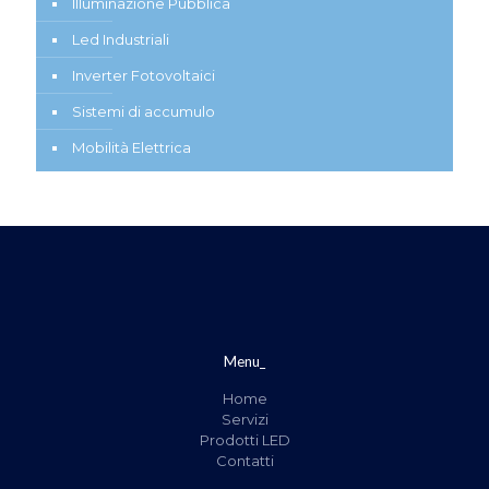
Illuminazione Pubblica
Led Industriali
Inverter Fotovoltaici
Sistemi di accumulo
Mobilità Elettrica
Menu_
Home
Servizi
Prodotti LED
Contatti